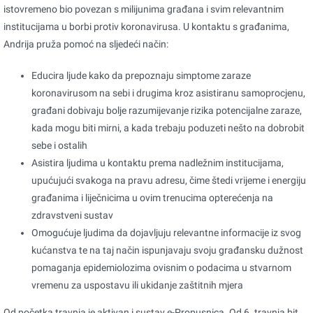
istovremeno bio povezan s milijunima građana i svim relevantnim
institucijama u borbi protiv koronavirusa. U kontaktu s građanima,
Andrija pruža pomoć na sljedeći način:
Educira ljude kako da prepoznaju simptome zaraze
koronavirusom na sebi i drugima kroz asistiranu samoprocjenu,
građani dobivaju bolje razumijevanje rizika potencijalne zaraze,
kada mogu biti mirni, a kada trebaju poduzeti nešto na dobrobit
sebe i ostalih
Asistira ljudima u kontaktu prema nadležnim institucijama,
upućujući svakoga na pravu adresu, čime štedi vrijeme i energiju
građanima i liječnicima u ovim trenucima opterećenja na
zdravstveni sustav
Omogućuje ljudima da dojavljuju relevantne informacije iz svog
kućanstva te na taj način ispunjavaju svoju građansku dužnost
pomaganja epidemiolozima ovisnim o podacima u stvarnom
vremenu za uspostavu ili ukidanje zaštitnih mjera
Od početka travnja je aktivan i sustav e-Propusnica. Od 6. travnja bit