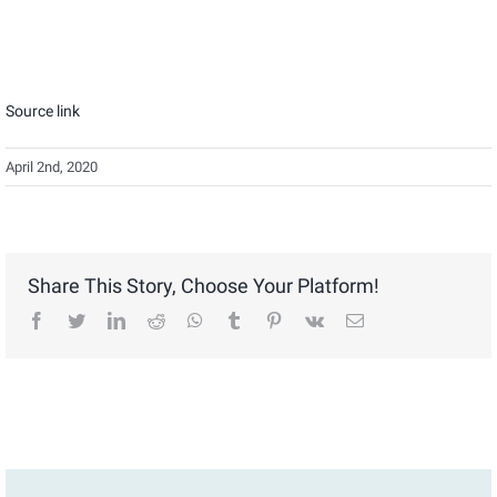
Source link
April 2nd, 2020
Share This Story, Choose Your Platform!
facebook
twitter
linkedin
reddit
whatsapp
tumblr
pinterest
vk
Email