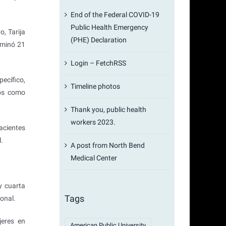
End of the Federal COVID-19
Public Health Emergency
o, Tarija
(PHE) Declaration
rminó 21
Login – FetchRSS
ecífico,
Timeline photos
vos como
Thank you, public health
workers 2023.
acientes
.
A post from North Bend
Medical Center
y cuarta
Tags
ional.
jeres en
American Public University