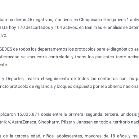
abamba dieron 46 negativos, 7 activos, en Chuquisaca 9 negativos 1 activ
asta hoy 170 descartados y 104 activos, en Beni tras el análisis se dete
ivo.
 SEDES de todos los departamentos los protocolos para el diagnóstico esp
nfermedad se encuentra controlada y todos los pacientes tanto acti
nte.
d y Deportes, realiza el seguimiento de todos los contactos con los p
icto protocolo de vigilancia y bloqueo dispuesto por el Gobierno nacional
licaron 15.005.871 dosis entre la primera, segunda, tercera, unidosis 
nik V, AstraZeneca, Sinopharm, Pfizer y Janssen en todo el territorio nac
s de la tercera edad, niños, adolescentes, mayores de 18 años y mu