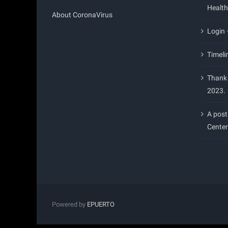
Health
About CoronaVirus
Login
Timeli
Thank 
2023.
A post
Center
Powered by
EPUERTO