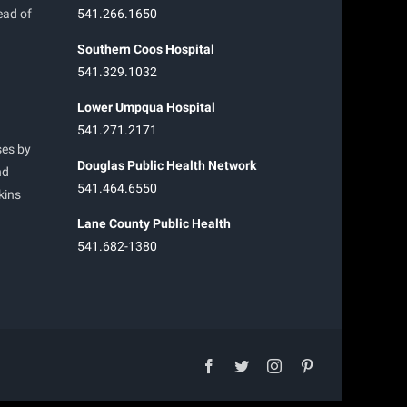
ead of
541.266.1650
Southern Coos Hospital
541.329.1032
Lower Umpqua Hospital
541.271.2171
ses by
Douglas Public Health Network
nd
541.464.6550
kins
Lane County Public Health
541.682-1380
facebook
twitter
instagram
pinterest