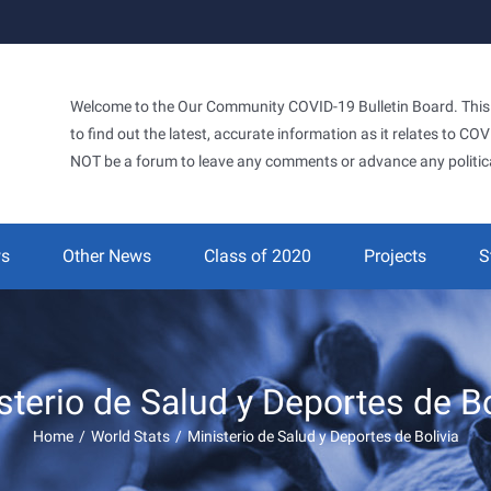
Welcome to the Our Community COVID-19 Bulletin Board. This si
to find out the latest, accurate information as it relates to C
NOT be a forum to leave any comments or advance any politic
ws
Other News
Class of 2020
Projects
S
sterio de Salud y Deportes de Bo
Home
/
World Stats
/
Ministerio de Salud y Deportes de Bolivia