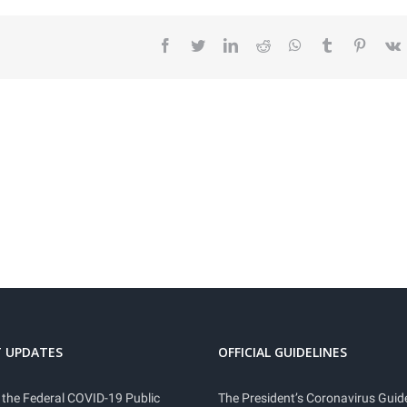
facebook
twitter
linkedin
reddit
whatsapp
tumblr
pintere
v
 UPDATES
OFFICIAL GUIDELINES
 the Federal COVID-19 Public
The President’s Coronavirus Guide