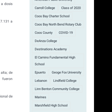
 a dosis
Carroll College
Class of 2020
Coos Bay Charter School
97.131 a
Coos Bay North Bend Rotary Club
Coos County
COVID-19
DeAnza College
Destinations Academy
El Camino Fundamental High
School
Epuerto
Geoge Fox University
alta; de
1 fueron
Lebanon
Lindfield College
Linn Benton Community College
ional de
Marines
Marshfield High School