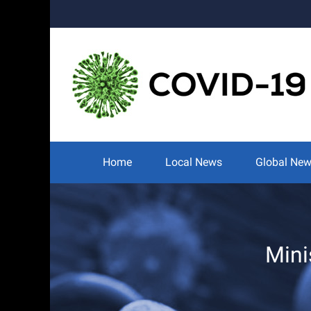
Skip
to
content
Search
for:
Home
Local News
Global Ne
Mini