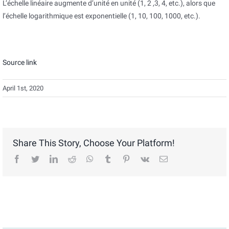
L’échelle linéaire augmente d’unité en unité (1, 2 ,3, 4, etc.), alors que
l’échelle logarithmique est exponentielle (1, 10, 100, 1000, etc.).
Source link
April 1st, 2020
Share This Story, Choose Your Platform!
facebook
twitter
linkedin
reddit
whatsapp
tumblr
pinterest
vk
Email