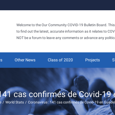
Welcome to the Our Community COVID-19 Bulletin Board. This si
to find out the latest, accurate information as it relates to C
NOT be a forum to leave any comments or advance any politic
ws
Other News
Class of 2020
Projects
S
 141 cas confirmés de Covid-19
e
/
World Stats
/
Coronavirus : 141 cas confirmés de Covid-19 en Guade