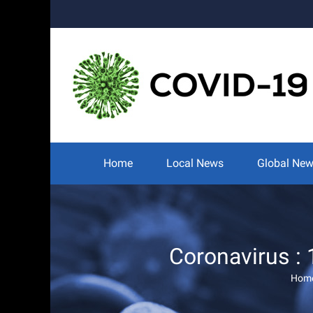
Skip
to
content
Search
for:
Home
Local News
Global Ne
Coronavirus :
Hom