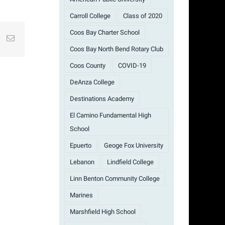
Carroll College
Class of 2020
Coos Bay Charter School
st
k
Email
Coos Bay North Bend Rotary Club
Coos County
COVID-19
DeAnza College
Destinations Academy
El Camino Fundamental High
School
Epuerto
Geoge Fox University
Lebanon
Lindfield College
Linn Benton Community College
Marines
Marshfield High School