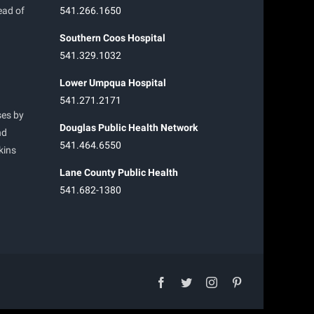
ead of
541.266.1650
Southern Coos Hospital
541.329.1032
Lower Umpqua Hospital
541.271.2171
ses by
Douglas Public Health Network
nd
541.464.6550
kins
Lane County Public Health
541.682-1380
facebook
twitter
instagram
pinterest