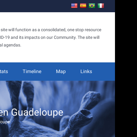
te will function as a consolidated, one stop resource
OVID-19 and its impacts on our Community. The site will
al agendas.
tats
Timeline
Map
Links
 en Guadeloupe
loupe