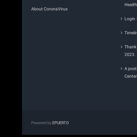
Health
About CoronaVirus
Login
Timeli
Thank 
2023.
A post
Center
Powered by
EPUERTO