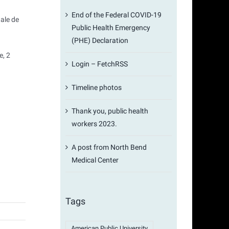
End of the Federal COVID-19
nale de
Public Health Emergency
(PHE) Declaration
e, 2
Login – FetchRSS
Timeline photos
Thank you, public health
workers 2023.
A post from North Bend
Medical Center
Tags
American Public University