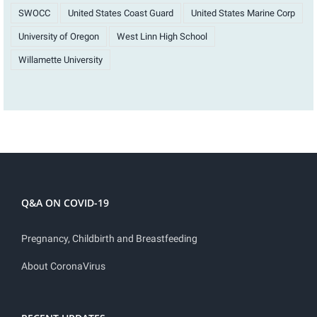
SWOCC
United States Coast Guard
United States Marine Corp
University of Oregon
West Linn High School
Willamette University
Q&A ON COVID-19
Pregnancy, Childbirth and Breastfeeding
About CoronaVirus