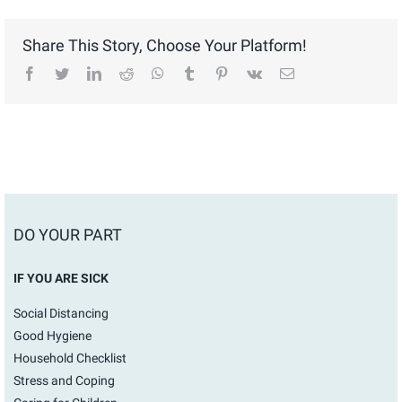
Share This Story, Choose Your Platform!
facebook
twitter
linkedin
reddit
whatsapp
tumblr
pinterest
vk
Email
DO YOUR PART
IF YOU ARE SICK
Social Distancing
Good Hygiene
Household Checklist
Stress and Coping