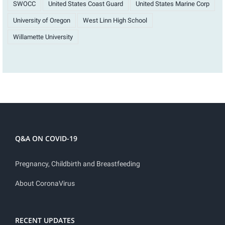
SWOCC
United States Coast Guard
United States Marine Corp
University of Oregon
West Linn High School
Willamette University
Q&A ON COVID-19
Pregnancy, Childbirth and Breastfeeding
About CoronaVirus
RECENT UPDATES