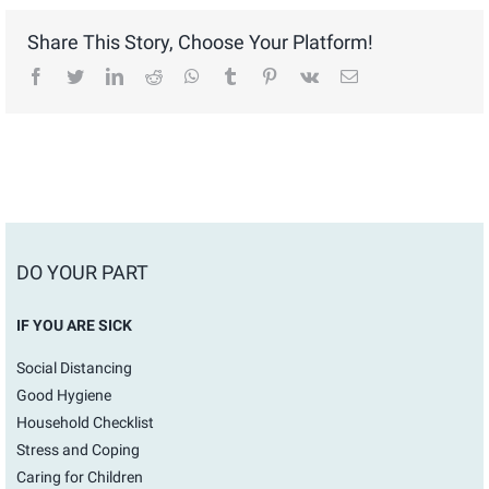
Share This Story, Choose Your Platform!
facebook
twitter
linkedin
reddit
whatsapp
tumblr
pinterest
vk
Email
DO YOUR PART
IF YOU ARE SICK
Social Distancing
Good Hygiene
Household Checklist
Stress and Coping
Caring for Children